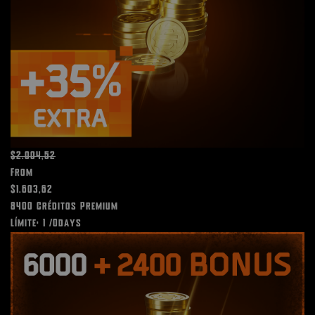
$2.004,52
From
$1.603,62
8400 Créditos Premium
Límite: 1 /0days