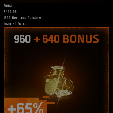
From
$400,58
1600 Créditos Premium
Límite: 1 /week