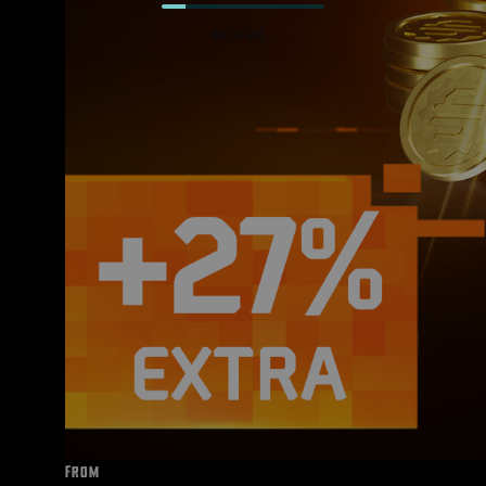
Načítání...
From