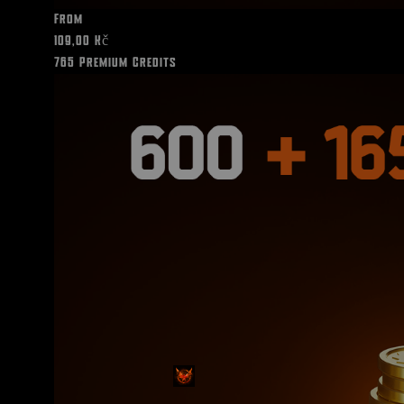
From
109,00 Kč
765 Premium Credits